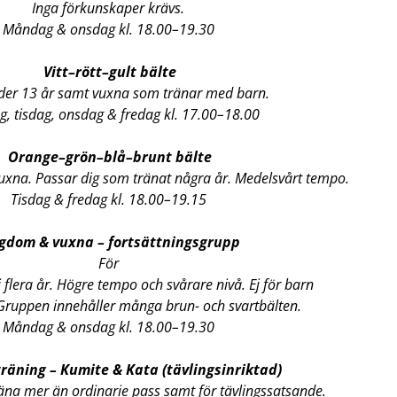
Inga förkunskaper krävs.
Måndag & onsdag kl. 18.00–19.30
Vitt–rött–gult bälte
der 13 år samt vuxna som tränar med barn.
, tisdag, onsdag & fredag kl. 17.00–18.00
Orange–grön–blå–brunt bälte
uxna. Passar dig som tränat några år. Medelsvårt tempo.
Tisdag & fredag kl. 18.00–19.15
dom & vuxna – fortsättningsgrupp
För
 flera år. Högre tempo och svårare nivå. Ej för barn
Gruppen innehåller många brun- och svartbälten.
Måndag & onsdag kl. 18.00–19.30
äning – Kumite & Kata (tävlingsinriktad)
träna mer än ordinarie pass samt för tävlingssatsande.