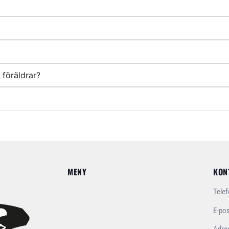
 föräldrar?
MENY
KON
Tele
E-po