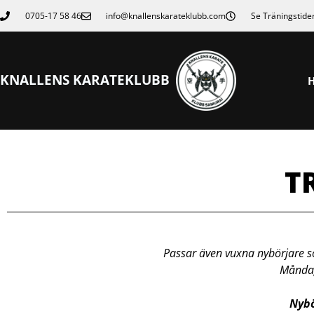
0705-17 58 46
info@knallenskarateklubb.com
Se Träningstide
KNALLENS KARATEKLUBB
T
Passar även vuxna nybörjare so
Måndag
Nybö