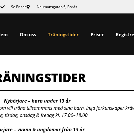
r
Se Priser
Neumansgatan 6, Borås
Hem
Om oss
Träningstider
Priser
Registr
RÄNINGSTIDER
Nybörjare – barn under 13 år
m vill träna tillsammans med sina barn. Inga förkunskaper kräv
, tisdag, onsdag & fredag kl. 17.00–18.00
rjare – vuxna & ungdomar från 13 år