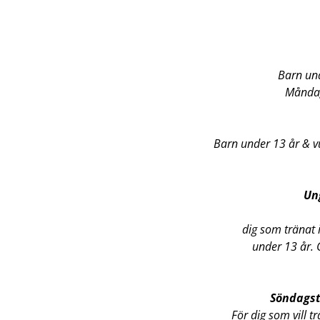
Barn un
Måndag
Barn under 13 år & v
Ung
dig som tränat i
under 13 år. 
Söndagstr
För dig som vill 