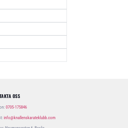
TAKTA OSS
fon:
0705-175846
st:
info@knallenskarateklubb.com